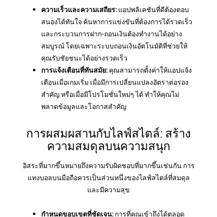
ความเร็วและความเสถียร:
แอปพลิเคชันที่ดีต้องตอบ
สนองได้ทันใจ ค้นหาการแข่งขันที่ต้องการได้รวดเร็ว
และกระบวนการฝาก-ถอนเงินต้องทำงานได้อย่าง
สมบูรณ์ โดยเฉพาะระบบถอนเงินอัตโนมัติที่ช่วยให้
คุณรับชัยชนะได้อย่างรวดเร็ว
การแจ้งเตือนที่ทันสมัย:
คุณสามารถตั้งค่าให้แอปแจ้ง
เตือนเมื่อเกมเริ่ม เมื่อมีการเปลี่ยนแปลงอัตราต่อรอง
สำคัญ หรือเมื่อมีโปรโมชั่นใหม่ๆ ได้ ทำให้คุณไม่
พลาดข้อมูลและโอกาสสำคัญ
การผสมผสานกับไลฟ์สไตล์: สร้าง
ความสมดุลบนความสนุก
อิสระที่มากขึ้นหมายถึงความรับผิดชอบที่มากขึ้นเช่นกัน การ
แทงบอลบนมือถือควรเป็นส่วนหนึ่งของไลฟ์สไตล์ที่สมดุล
และมีความสุข
กำหนดขอบเขตที่ชัดเจน:
การที่คุณเข้าถึงได้ตลอด