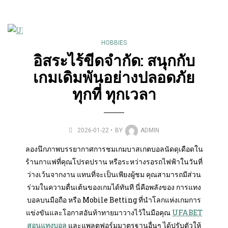
HOBBIES
อิสระไร้ขีดจำกัด: สนุกกับ
เกมเดิมพันอย่างปลอดภัย
ทุกที่ ทุกเวลา
2026-01-22
BY
ADMIN
ลองนึกภาพบรรยากาศการชมเกมบาสเกตบอลนัดดุเดือดใน
ร้านกาแฟที่คุณโปรดปราน หรือระหว่างรอรถไฟฟ้าในวันที่
ว่างเว้นจากงาน แทนที่จะเป็นเพียงผู้ชม คุณสามารถมีส่วน
ร่วมในความตื่นเต้นของเกมได้ทันที นี่คือพลังของ การแทง
บอลบนมือถือ หรือ Mobile Betting ที่นำโลกแห่งเกมการ
แข่งขันและโอกาสอันท้าทายมาวางไว้ในมือคุณ
UFABET
สอนแทงบอล
และแพลตฟอร์มมาตรฐานอื่นๆ ได้ปรับตัวให้