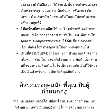
เวลาอาจทำให้ลืมเวลาได้ง่าย ดังนั้น การกำหนดเวลา
สำหรับการดูเกมและวางเดิมพันอย่างชัดเจน เช่น
เฉพาะช่วงเย็นหลังเลิกงานหรือวันสุดสัปดาห์ จะช่วย
สร้างสมดุลที่ดี
ใช้เครื่องมือช่วยเหลือ:
ใช้ประโยชน์จากฟีเจอร์ ‘การ
พักเล่น’ หรือ ‘การจำกัดวงเงิน’ ที่มีในแอป เพื่อช่วยให้
คุณควบคุมพฤติกรรมการเล่นได้ดียิ่งขึ้น มองว่ามัน
เป็นเพื่อนคู่ใจที่ช่วยดูแลไม่ให้คุณหมกมุ่นเกินไป
เน้นที่ความบันเทิง:
จำไว้เสมอว่าเป้าหมายหลักคือการ
เพิ่มความสนุกในการชมกีฬา มองการเดิมพันเป็นส่วน
หนึ่งของความตื่นเต้น ไม่ใช่เป็นงานหลัก เงินที่ใช้ควร
เป็นเงินสำหรับความบันเทิงที่คุณยินดีจ่าย
อิสระแห่งยุคสมัย ที่คุณเป็นผู้
กำหนดกฎ
การแทงบอลบนมือถือได้เปลี่ยนโฉมประสบการณ์ของแฟน
กีฬาอย่างแท้จริง มันมอบอำนาจในการควบคุมเวลาและ