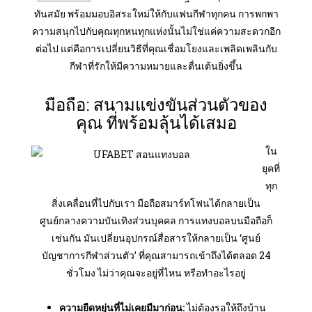
ทันสมัย พร้อมมอบอิสระใหม่ให้กับแฟนกีฬาทุกคน การพกพา
ความสนุกไปกับคุณทุกหนทุกแห่งนั้นไม่ใช่แค่ความสะดวกอีก
ต่อไป แต่คือการเปลี่ยนวิธีที่คุณเชื่อมโยงและเพลิดเพลินกับ
กีฬาที่รักให้มีความหมายและตื่นเต้นยิ่งขึ้น
มือถือ: สนามแข่งขันส่วนตัวของ
คุณ ที่พร้อมลุ้นได้เสมอ
ใน
ยุคที่
ทุก
สิ่งเคลื่อนที่ไปกับเรา มือถือสมาร์ทโฟนได้กลายเป็น
ศูนย์กลางความบันเทิงส่วนบุคคล การแทงบอลบนมือถือก็
เช่นกัน มันเปลี่ยนอุปกรณ์สื่อสารให้กลายเป็น ‘ศูนย์
บัญชาการกีฬาส่วนตัว’ ที่คุณสามารถเข้าถึงได้ตลอด 24
ชั่วโมง ไม่ว่าคุณจะอยู่ที่ไหน หรือทำอะไรอยู่
ความยืดหยุ่นที่ไม่เคยมีมาก่อน:
ไม่ต้องรอให้ถึงบ้าน