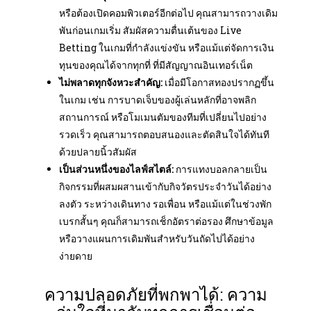
หรือต้องเปิดคอมพิวเตอร์อีกต่อไป คุณสามารถวางเดิม
พันก่อนเกมเริ่ม สัมผัสความตื่นเต้นของ Live
Betting ในเกมที่กำลังแข่งขัน หรือแม้แต่จัดการเงิน
ทุนของคุณได้จากทุกที่ ที่มีสัญญาณอินเทอร์เน็ต
ไม่พลาดทุกจังหวะสำคัญ:
เมื่อมีโอกาสทองปรากฏขึ้น
ในเกม เช่น การบาดเจ็บของผู้เล่นหลักที่อาจพลิก
สถานการณ์ หรือโมเมนตัมของทีมที่เปลี่ยนไปอย่าง
รวดเร็ว คุณสามารถตอบสนองและตัดสินใจได้ทันที
ด้วยปลายนิ้วสัมผัส
เป็นส่วนหนึ่งของไลฟ์สไตล์:
การแทงบอลกลายเป็น
กิจกรรมที่ผสมผสานเข้ากับกิจวัตรประจำวันได้อย่าง
ลงตัว ระหว่างเดินทาง รอเพื่อน หรือแม้แต่ในช่วงพัก
เบรกสั้นๆ คุณก็สามารถเช็กอัตราต่อรอง ศึกษาข้อมูล
หรือวางแผนการเดิมพันสำหรับวันถัดไปได้อย่าง
ง่ายดาย
ความปลอดภัยที่พกพาได้: ความ