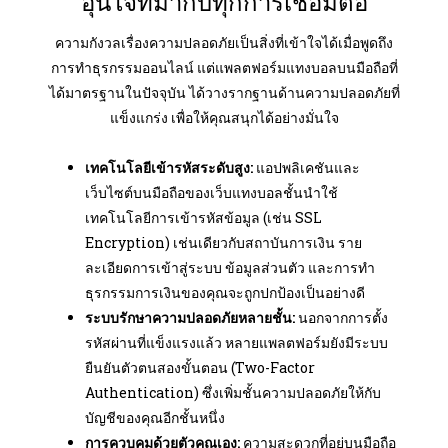
อุ่นใจที่มากับทุกการเชื่อมต่อ
ความกังวลเรื่องความปลอดภัยเป็นสิ่งที่เข้าใจได้เมื่อพูดถึง
การทำธุรกรรมออนไลน์ แต่แพลตฟอร์มแทงบอลบนมือถือที่
ได้มาตรฐานในปัจจุบัน ได้วางรากฐานด้านความปลอดภัยที่
แข็งแกร่ง เพื่อให้คุณสนุกได้อย่างมั่นใจ
เทคโนโลยีเข้ารหัสระดับสูง:
แอปพลิเคชันและ
เว็บไซต์บนมือถือของเว็บแทงบอลชั้นนำใช้
เทคโนโลยีการเข้ารหัสข้อมูล (เช่น SSL
Encryption) เช่นเดียวกับสถาบันการเงิน ราย
ละเอียดการเข้าสู่ระบบ ข้อมูลส่วนตัว และการทำ
ธุรกรรมการเงินของคุณจะถูกปกป้องเป็นอย่างดี
ระบบรักษาความปลอดภัยหลายชั้น:
นอกจากการตั้ง
รหัสผ่านที่แข็งแรงแล้ว หลายแพลตฟอร์มยังมีระบบ
ยืนยันตัวตนสองขั้นตอน (Two-Factor
Authentication) ซึ่งเพิ่มชั้นความปลอดภัยให้กับ
บัญชีของคุณอีกชั้นหนึ่ง
การควบคุมด้วยตัวคุณเอง:
ความสะดวกที่อยู่บนมือถือ