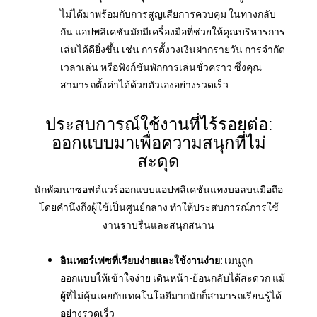
ไม่ได้มาพร้อมกับการสูญเสียการควบคุม ในทางกลับ
กัน แอปพลิเคชันมักมีเครื่องมือที่ช่วยให้คุณบริหารการ
เล่นได้ดียิ่งขึ้น เช่น การตั้งวงเงินฝากรายวัน การจำกัด
เวลาเล่น หรือฟังก์ชันพักการเล่นชั่วคราว ซึ่งคุณ
สามารถตั้งค่าได้ด้วยตัวเองอย่างรวดเร็ว
ประสบการณ์ใช้งานที่ไร้รอยต่อ:
ออกแบบมาเพื่อความสนุกที่ไม่
สะดุด
นักพัฒนาซอฟต์แวร์ออกแบบแอปพลิเคชันแทงบอลบนมือถือ
โดยคำนึงถึงผู้ใช้เป็นศูนย์กลาง ทำให้ประสบการณ์การใช้
งานราบรื่นและสนุกสนาน
อินเทอร์เฟซที่เรียบง่ายและใช้งานง่าย:
เมนูถูก
ออกแบบให้เข้าใจง่าย เดินหน้า-ย้อนกลับได้สะดวก แม้
ผู้ที่ไม่คุ้นเคยกับเทคโนโลยีมากนักก็สามารถเรียนรู้ได้
อย่างรวดเร็ว